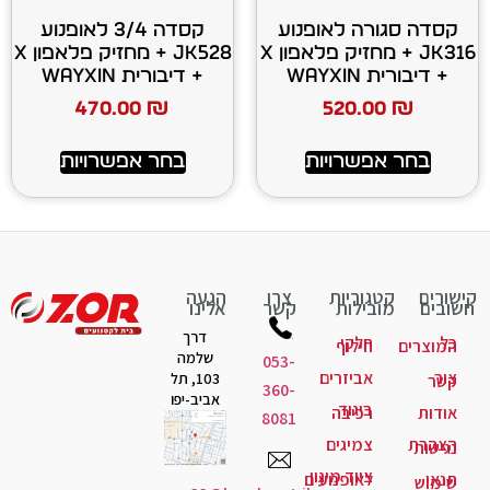
 לאופנוע
קסדה 3/4 לאופנוע
JK316 + מחזיק פלאפון X
JK528 + מחזיק פלאפון X
+ דיבורית WAYXIN
470.00
₪
520
רויות
בחר אפשרויות
יות
צרו
הגעה
ות
קשר
אלינו
דרך
קי
לוף
שלמה
053-
יזרים
103, תל
360-
אביב-יפו
גוד
יבה
8081
יגים
ד מיגון
ופנועים