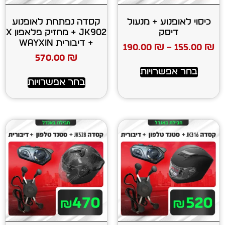
ע + מנעול
קסדה נפתחת לאופנוע
ק
JK902 + מחזיק פלאפון X
+ דיבורית WAYXIN
190.00
₪
570.00
₪
רויות
בחר אפשרויות