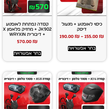
ע + מנעול
קסדה נפתחת לאופנוע
ק
JK902 + מחזיק פלאפון X
+ דיבורית WAYXIN
190.00
₪
570.00
₪
רויות
בחר אפשרויות