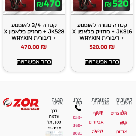
 לאופנוע
קסדה 3/4 לאופנוע
JK316 + מחזיק פלאפון X
JK528 + מחזיק פלאפון X
+ דיבורית WAYXIN
470.00
₪
520
רויות
בחר אפשרויות
יות
צרו
הגעה
ות
קשר
אלינו
דרך
קי
לוף
שלמה
053-
יזרים
103, תל
360-
אביב-יפו
גוד
יבה
8081