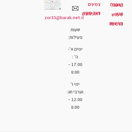
יגים
ד מיגון
ופנועים
zor33@barak.net.il
שעות
פעילות:
ימים א'-
ה' :
17:00 –
8:00
ימי ו'
וערבי חג:
12:00 –
8:00