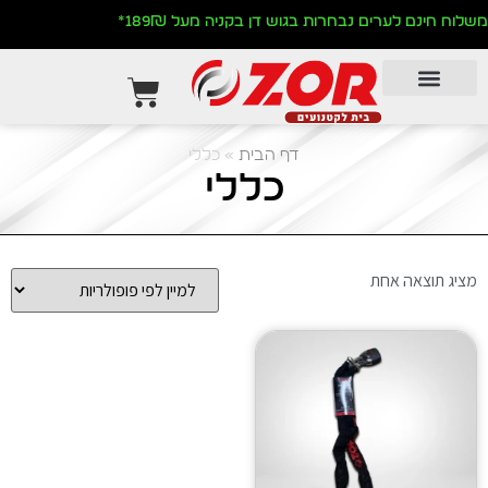
משלוח חינם לערים נבחרות בגוש דן בקניה מעל 189₪*
דף הבית
»
כללי
כללי
מציג תוצאה אחת