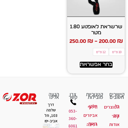
שרשראת לאופנוע 1.80
מטר
250.00
₪
–
200.00
₪
10 מ"מ
12 מ"מ
בחר אפשרויות
קישורים
קטגוריות
צרו
הגעה
חשובים
מובילות
קשר
אלינו
דרך
כל
חלקי
המוצרים
חילוף
שלמה
053-
צור
אביזרים
103, תל
קשר
360-
אביב-יפו
ביגוד
אודות
רכיבה
8081