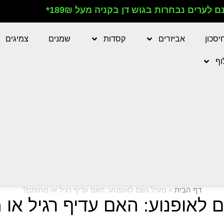
 לערים נבחרות בגוש דן בקניה מעל 189₪*
יסכון
אביזרים
קסדות
שמנים
צמיגים
וף
דף הבית
»
מעיל גשם לאופנוע: האם עדיף רגיל או מחומם?
 לאופנוע: האם עדיף רגיל או