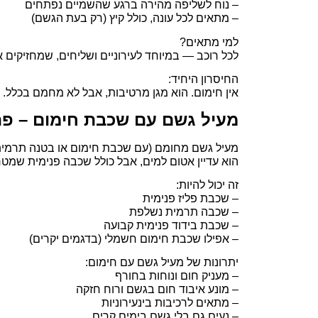
– נוח לשליפה מהירה ברגע שהשמיים נפתחים
– מתאים לכל עונה, כולל קיץ (רק בעת הגשם)
למי מתאים?
לכל רוכב — במיוחד לעירוניים ושליחים, שמחזיקים א
החיסרון היחיד:
אין חימום. הוא מגן מרטיבות, אבל לא מחמם בכלל.
מעיל גשם עם שכבת חימום – פתר
מעיל גשם מחומם (עם שכבת חימום או בטנה תרמית) 
הוא עדיין אטום למים, אבל כולל שכבה פנימית שמט
זה יכול להיות:
– שכבת פליז פנימית
– שכבה תרמית נשלפת
– שכבת בידוד פנימית קבועה
– אפילו שכבת חימום חשמלי (בדגמים יקרים)
יתרונות של מעיל גשם עם חימום:
– מעניק חום ונוחות בחורף
– מונע איבוד חום בגשם ורוח חזקה
– מתאים לרכיבות בינעירוניות
– נעים גם בלי גשם בימים קרים