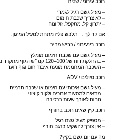
רוכב עירוני / שליח
– מעיל גשם רגיל לגמרי
– לא צריך שכבת חימום
– יתרון: קל, מתקפל, זול ונוח
אם קר לך → תלבש פליז מתחת למעיל המיגון.
רוכב בינעירוני / כביש מהיר
– מעיל גשם עם שכבת חימום מומלץ
– בהחלקת רוח של 100–120 קמ״ש הגוף מתקרר מהר
– השכבה המחממת מונעת איבוד חום וגוף רועד
רוכב טיולים / ADV
– מעיל גשם איכותי עם חימום או שכבה תרמית
– מתאים למסעות ארוכים ולקור קיצוני
– נוחות לאורך שעות ברכיבה
רוכב קיץ שאינו רוכב בחורף
– מספיק מעיל גשם רגיל
– אין צורך להשקיע בדגם חורף
מה עם יום גשם בקיץ?