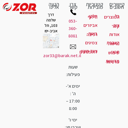
קישורים
קטגוריות
צרו
הגעה
חשובים
מובילות
קשר
אלינו
דרך
כל
חלקי
המוצרים
חילוף
שלמה
053-
צור
אביזרים
103, תל
קשר
360-
אביב-יפו
ביגוד
אודות
רכיבה
8081
הצהרת
צמיגים
נגישות
ציוד מיגון
תנאי
לאופנועים
שימוש
zor33@barak.net.il
מדיניות
פרטיות
שעות
פעילות:
ימים א'-
ה' :
17:00 –
8:00
ימי ו'
וערבי חג: