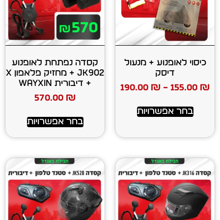
ע + מנעול
קסדה נפתחת לאופנוע
ק
JK902 + מחזיק פלאפון X
+ דיבורית WAYXIN
190.00
₪
570.00
₪
רויות
בחר אפשרויות