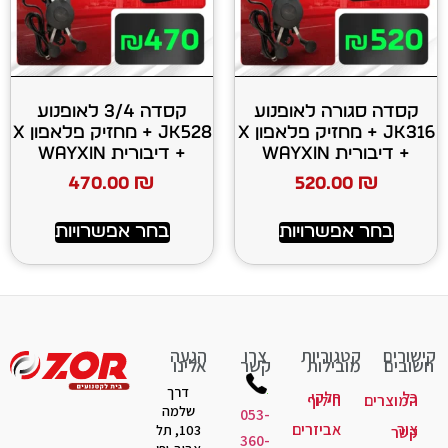
 לאופנוע
קסדה 3/4 לאופנוע
JK316 + מחזיק פלאפון X
JK528 + מחזיק פלאפון X
+ דיבורית WAYXIN
470.00
₪
520
רויות
בחר אפשרויות
יות
צרו
הגעה
ות
קשר
אלינו
דרך
קי
לוף
שלמה
053-
יזרים
103, תל
360-