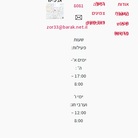
אביב-יפו
גוד
יבה
8081
יגים
ד מיגון
ופנועים
zor33@barak.net.il
שעות
פעילות:
ימים א'-
ה' :
17:00 –
8:00
ימי ו'
וערבי חג:
12:00 –
8:00