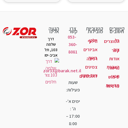
יות
צרו
הגעה
ות
קשר
אלינו
053-
דרך
קי
לוף
360-
שלמה
יזרים
103, תל
8081
אביב-יפו
גוד
יבה
יגים
zor33@barak.net.il
ד מיגון
ופנועים
שעות
פעילות:
ימים א'-
ה' :
17:00 –
8:00