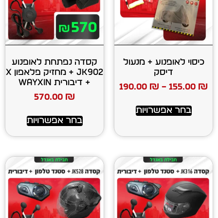
ע + מנעול
קסדה נפתחת לאופנוע
ק
JK902 + מחזיק פלאפון X
+ דיבורית WAYXIN
190.00
₪
570.00
₪
רויות
בחר אפשרויות