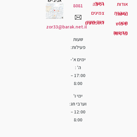
אביב-יפו
גוד
יבה
8081
יגים
ד מיגון
ופנועים
zor33@barak.net.il
שעות
פעילות:
ימים א'-
ה' :
17:00 –
8:00
ימי ו'
וערבי חג:
12:00 –
8:00