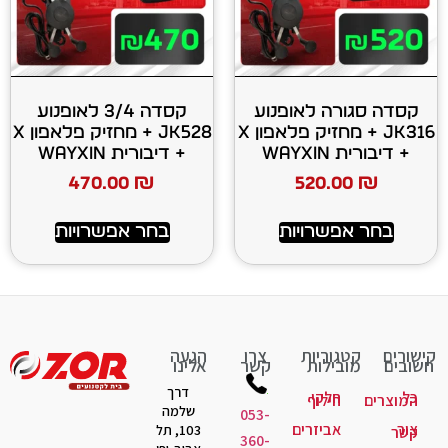
 לאופנוע
קסדה 3/4 לאופנוע
JK316 + מחזיק פלאפון X
JK528 + מחזיק פלאפון X
+ דיבורית WAYXIN
470.00
₪
520
רויות
בחר אפשרויות
יות
צרו
הגעה
ות
קשר
אלינו
דרך
קי
לוף
שלמה
053-
יזרים
103, תל
360-