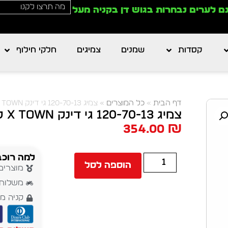
ם לערים נבחרות בגוש דן בקניה מעל
קסדות
שמנים
צמיגים
חלקי חילוף
דף הבית
»
כל המוצרים
»
צמיג 120-70-13 גי דינק X TOWN קדמי
צמיג 120-70-13 גי דינק X TOWN קדמי
354.00
₪
למה רוכב
הוספה לסל
מוצרים
משלוח עד 5 י
קניה מ