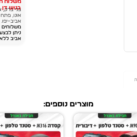
משלוח חי
בגוש דן בק
בני ברק, א
אונו, פתח 
אביב–יפו.
ניתן לבצע
אביב ללא 
ת
מוצרים נוספים: