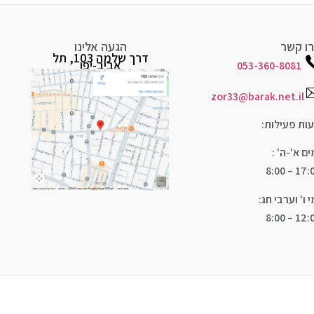
ו קשר
הגעה אלינו
דרך שלמה 103, תל
אביב-יפו
053-360-8081
zor33@barak.net.il
ות פעילות:
ים א'-ה' :
17:00 – 
י ו' וערבי חג:
12:00 – 