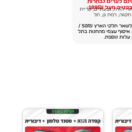
נם לערים נבחרות
נייה מעל 189₪:
ור יהודה, גבעתיים, קריית
תקווה, רמת גן, תל
משלוחים לשאר חלקי הארץ 50₪ /
 איסוף עצמי מהחנות בתל
עלות נוספת.