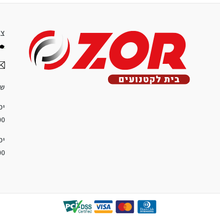
צר
שע
ימ
8:00
ימ
8:00