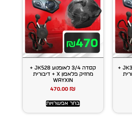
קסדה סגורה לאופנוע JK316 +
קסדה 3/4 לאופנוע JK528 +
+ דיבורית
מחזיק פלאפון X + דיבורית
WAYXIN
470.00
₪
בחר אפשרויות