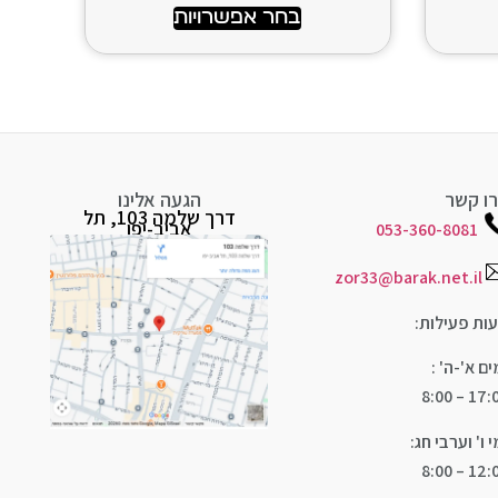
בחר אפשרויות
ו קשר
הגעה אלינו
דרך שלמה 103, תל
אביב-יפו
053-360-8081
zor33@barak.net.il
ות פעילות:
ים א'-ה' :
17:00 – 
י ו' וערבי חג:
12:00 – 