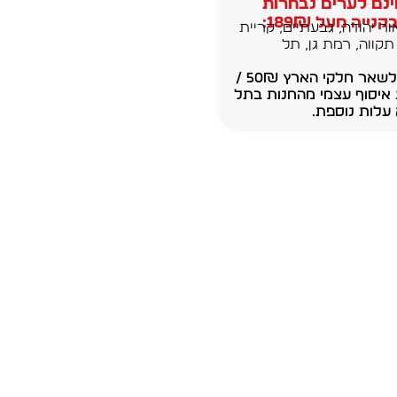
נם לערים נבחרות
נייה מעל 189₪:
ור יהודה, גבעתיים, קריית
תקווה, רמת גן, תל
משלוחים לשאר חלקי הארץ 50₪ /
 איסוף עצמי מהחנות בתל
עלות נוספת.