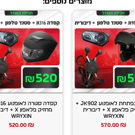
מוצרים נוספים:
קסדה נפתחת לאופנוע JK902 +
מחזיק פלאפון X + דיבורית
מחזיק פלאפון X 
WAYXIN
WAYXIN
520.00
₪
570.00
₪