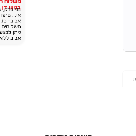
משלוח חי
בגוש דן בק
בני ברק, א
אונו, פתח 
אביב–יפו.
ניתן לבצע
אביב ללא 
ת