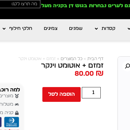
ם לערים נבחרות בגוש דן בקניה מעל
קסדות
שמנים
צמיגים
חלקי חילוף
דף הבית
»
כל המוצרים
»
זמזם + אוטומט וינקר
זמזם + אוטומט וינקר
80.00
₪
למה רוכב
הוספה לסל
מוצרים
משלוח עד 5 י
קניה מ