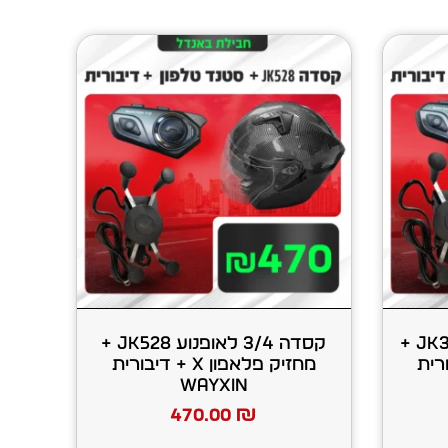
קסדה סגורה לאופנוע JK316 +
קסדה 3/4 לאופנוע JK528 +
+ דיבורית
מחזיק פלאפון X + דיבורית
WAYXIN
470.00
₪