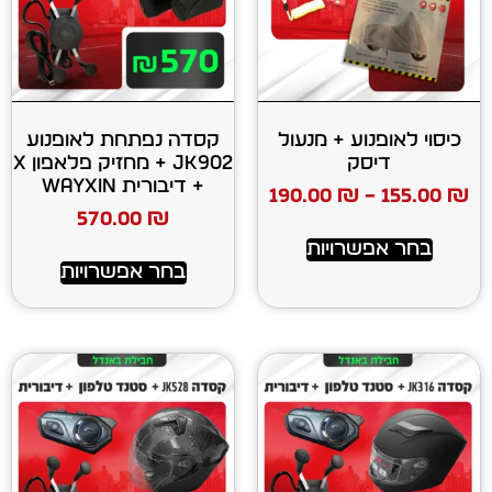
ע + מנעול
קסדה נפתחת לאופנוע
ק
JK902 + מחזיק פלאפון X
+ דיבורית WAYXIN
190.00
₪
570.00
₪
רויות
בחר אפשרויות