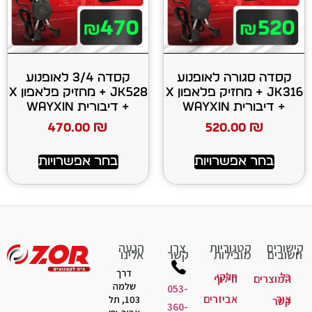
 לאופנוע
קסדה 3/4 לאופנוע
JK316 + מחזיק פלאפון X
JK528 + מחזיק פלאפון X
+ דיבורית WAYXIN
470.00
₪
520
רויות
בחר אפשרויות
יות
צרו
הגעה
ות
קשר
אלינו
דרך
קי
לוף
שלמה
053-
יזרים
103, תל
360-