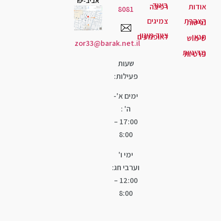
אביב-יפו
גוד
יבה
8081
יגים
ד מיגון
ופנועים
zor33@barak.net.il
שעות
פעילות:
ימים א'-
ה' :
17:00 –
8:00
ימי ו'
וערבי חג:
12:00 –
8:00