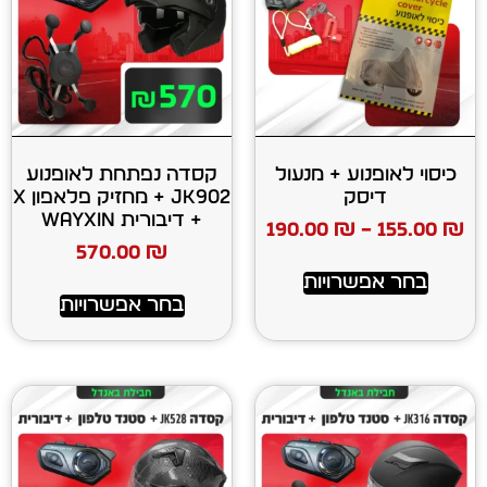
ע + מנעול
קסדה נפתחת לאופנוע
ק
JK902 + מחזיק פלאפון X
+ דיבורית WAYXIN
190.00
₪
570.00
₪
רויות
בחר אפשרויות