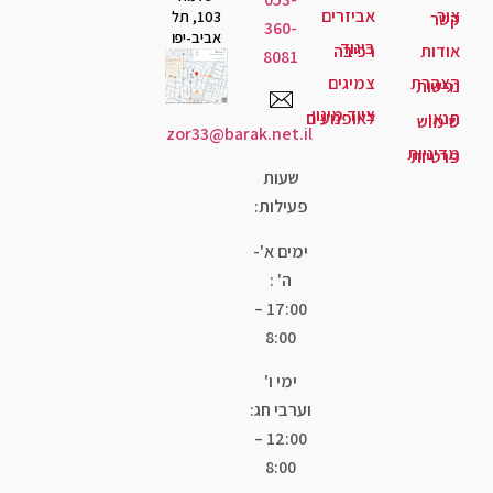
יזרים
103, תל
360-
אביב-יפו
גוד
יבה
8081
יגים
ד מיגון
ופנועים
zor33@barak.net.il
שעות
פעילות:
ימים א'-
ה' :
17:00 –
8:00
ימי ו'
וערבי חג:
12:00 –
8:00