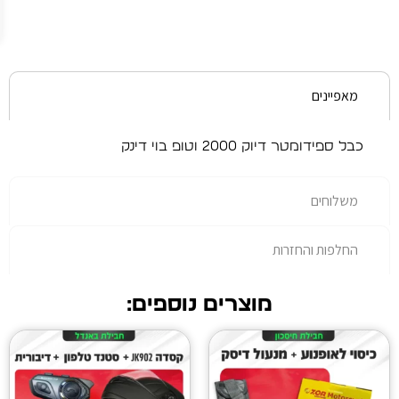
עלות
נוספת.
20 וטופ בוי דינק
רות
מוצרים נוספים: