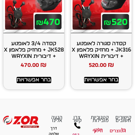
 לאופנוע
קסדה 3/4 לאופנוע
JK316 + מחזיק פלאפון X
JK528 + מחזיק פלאפון X
+ דיבורית WAYXIN
470.00
₪
520
רויות
בחר אפשרויות
יות
צרו
הגעה
ות
קשר
אלינו
דרך
קי
לוף
שלמה
053-