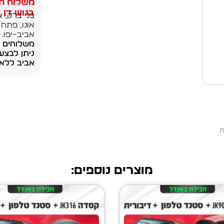
משלוח חי
בגוש דן בק
בני ברק, א
אונו, פתח 
אביב–יפו.
ניתן לבצע
אביב ללא 
ת
מוצרים נוספים: