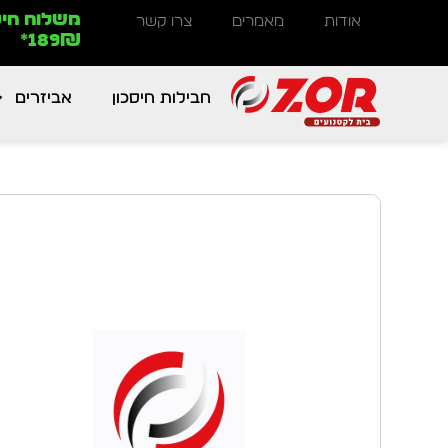
משלוח חינ
אודות
מאמרים
צרו קשר
189₪*
חבילות חיסכון
אביזרים