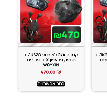
קסדה סגורה לאופנוע JK316 +
קסדה 3/4 לאופנוע JK528 +
+ דיבורית
מחזיק פלאפון X + דיבורית
WAYXIN
470.00
₪
בחר אפשרויות