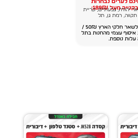
נם לערים נבחרות
נייה מעל 189₪:
ור יהודה, גבעתיים, קריית
תקווה, רמת גן, תל
משלוחים לשאר חלקי הארץ 50₪ /
 איסוף עצמי מהחנות בתל
עלות נוספת.