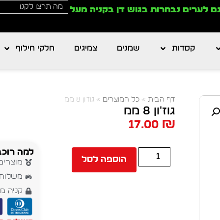
ם לערים נבחרות בגוש דן בקניה מעל
קסדות
שמנים
צמיגים
חלקי חילוף
דף הבית
»
כל המוצרים
»
גוז'ון 8 ממ
גוז'ון 8 ממ
17.00
₪
למה רוכב
הוספה לסל
מוצרים
משלוח עד 5 י
קניה מ