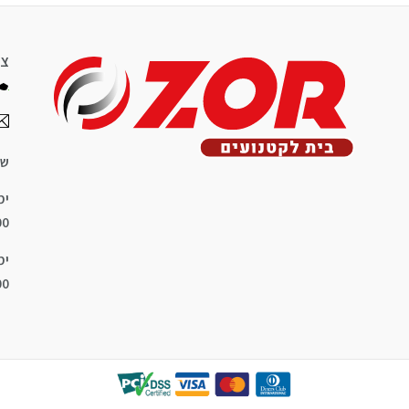
צר
שע
ימ
8:00
ימ
8:00