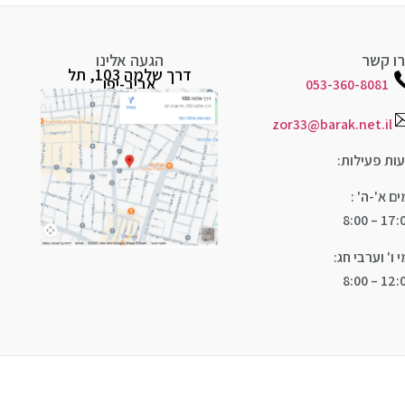
ו קשר
הגעה אלינו
דרך שלמה 103, תל
אביב-יפו
053-360-8081
zor33@barak.net.il
ות פעילות:
ים א'-ה' :
17:00 – 
י ו' וערבי חג:
12:00 – 