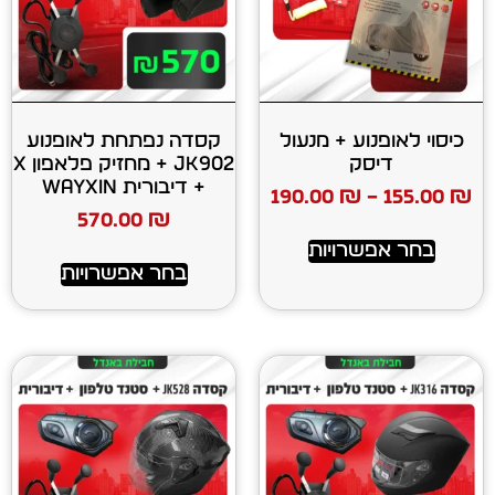
ע + מנעול
קסדה נפתחת לאופנוע
ק
JK902 + מחזיק פלאפון X
+ דיבורית WAYXIN
190.00
₪
570.00
₪
רויות
בחר אפשרויות