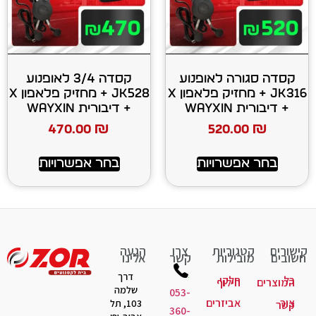
 לאופנוע
קסדה 3/4 לאופנוע
JK316 + מחזיק פלאפון X
JK528 + מחזיק פלאפון X
+ דיבורית WAYXIN
470.00
₪
520
רויות
בחר אפשרויות
יות
צרו
הגעה
ות
קשר
אלינו
דרך
קי
לוף
שלמה
053-
יזרים
103, תל
360-