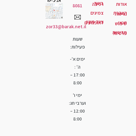
אביב-יפו
גוד
יבה
8081
יגים
ד מיגון
ופנועים
zor33@barak.net.il
שעות
פעילות:
ימים א'-
ה' :
17:00 –
8:00
ימי ו'
וערבי חג:
12:00 –
8:00