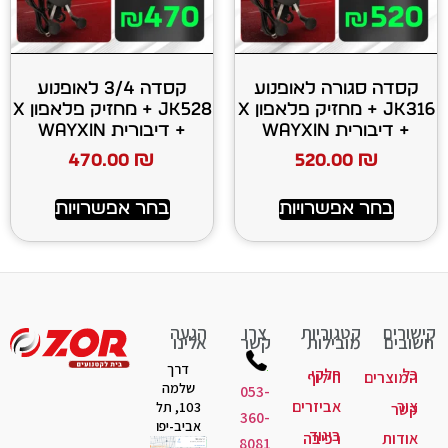
 לאופנוע
קסדה 3/4 לאופנוע
JK316 + מחזיק פלאפון X
JK528 + מחזיק פלאפון X
+ דיבורית WAYXIN
470.00
₪
520
רויות
בחר אפשרויות
יות
צרו
הגעה
ות
קשר
אלינו
דרך
קי
לוף
שלמה
053-
יזרים
103, תל
360-
אביב-יפו
גוד
יבה
8081