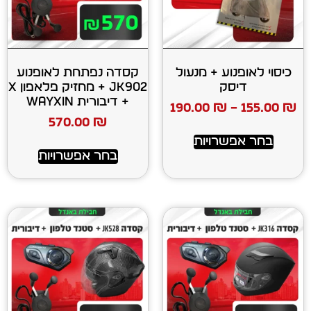
ע + מנעול
קסדה נפתחת לאופנוע
ק
JK902 + מחזיק פלאפון X
+ דיבורית WAYXIN
190.00
₪
570.00
₪
רויות
בחר אפשרויות