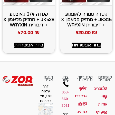
 לאופנוע
קסדה 3/4 לאופנוע
JK316 + מחזיק פלאפון X
JK528 + מחזיק פלאפון X
+ דיבורית WAYXIN
470.00
₪
520
רויות
בחר אפשרויות
יות
צרו
הגעה
ות
קשר
אלינו
דרך
קי
לוף
שלמה
053-
יזרים
103, תל
360-
אביב-יפו
גוד
יבה
8081
יגים