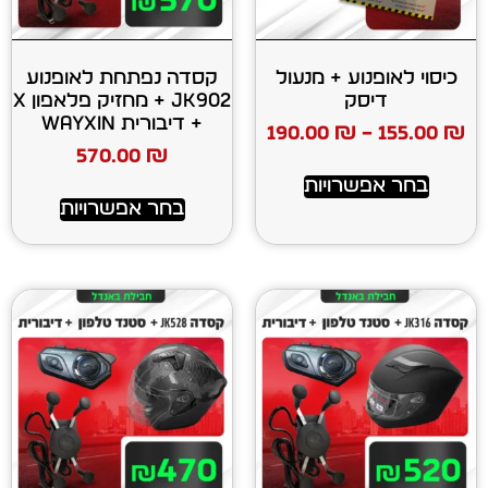
ע + מנעול
קסדה נפתחת לאופנוע
ק
JK902 + מחזיק פלאפון X
+ דיבורית WAYXIN
190.00
₪
570.00
₪
רויות
בחר אפשרויות