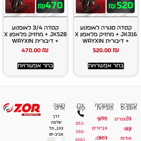
 לאופנוע
קסדה 3/4 לאופנוע
JK316 + מחזיק פלאפון X
JK528 + מחזיק פלאפון X
+ דיבורית WAYXIN
470.00
₪
520
רויות
בחר אפשרויות
יות
צרו
הגעה
ות
קשר
אלינו
דרך
קי
לוף
שלמה
053-
יזרים
103, תל
360-
אביב-יפו
גוד
יבה
8081