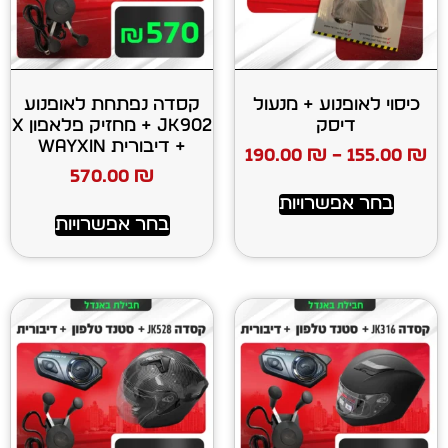
ע + מנעול
קסדה נפתחת לאופנוע
ק
JK902 + מחזיק פלאפון X
+ דיבורית WAYXIN
190.00
₪
570.00
₪
רויות
בחר אפשרויות