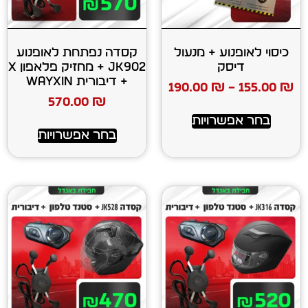
ע + מנעול
קסדה נפתחת לאופנוע
ק
JK902 + מחזיק פלאפון X
+ דיבורית WAYXIN
190.00
₪
570.00
₪
רויות
בחר אפשרויות