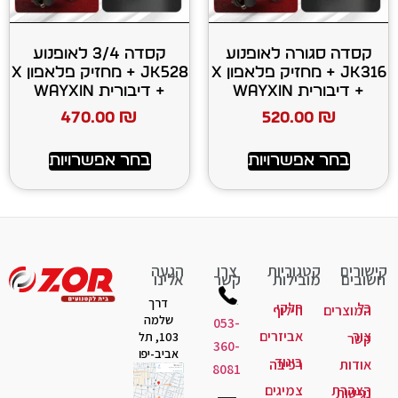
 לאופנוע
קסדה 3/4 לאופנוע
JK316 + מחזיק פלאפון X
JK528 + מחזיק פלאפון X
+ דיבורית WAYXIN
470.00
₪
520
רויות
בחר אפשרויות
יות
צרו
הגעה
ות
קשר
אלינו
דרך
קי
לוף
שלמה
053-
יזרים
103, תל
360-
אביב-יפו
גוד
יבה
8081
יגים