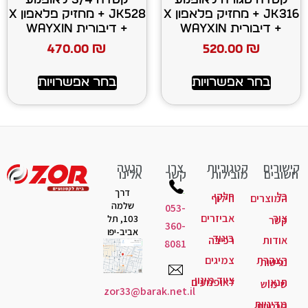
JK316 + מחזיק פלאפון X
JK528 + מחזיק פלאפון X
+ דיבורית WAYXIN
470.00
₪
520
רויות
בחר אפשרויות
יות
צרו
הגעה
ות
קשר
אלינו
דרך
קי
לוף
שלמה
053-
יזרים
103, תל
360-
אביב-יפו
גוד
יבה
8081
יגים
ד מיגון
ופנועים
zor33@barak.net.il