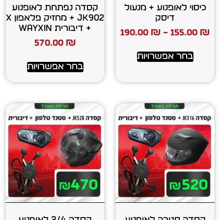
ע + מנעול
קסדה נפתחת לאופנוע
ק
JK902 + מחזיק פלאפון X
+ דיבורית WAYXIN
190.00
₪
570.00
₪
רויות
בחר אפשרויות
 לאופנוע
קסדה 3/4 לאופנוע