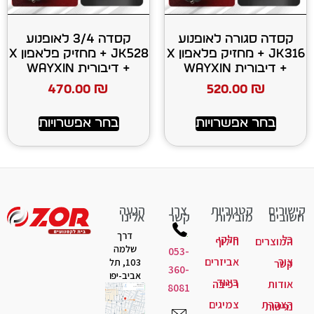
 לאופנוע
קסדה 3/4 לאופנוע
JK316 + מחזיק פלאפון X
JK528 + מחזיק פלאפון X
+ דיבורית WAYXIN
470.00
₪
520
רויות
בחר אפשרויות
יות
צרו
הגעה
ות
קשר
אלינו
דרך
קי
לוף
שלמה
053-
יזרים
103, תל
360-
אביב-יפו
גוד
יבה
8081
יגים