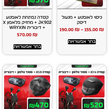
ע + מנעול
קסדה נפתחת לאופנוע
ק
JK902 + מחזיק פלאפון X
+ דיבורית WAYXIN
190.00
₪
570.00
₪
רויות
בחר אפשרויות