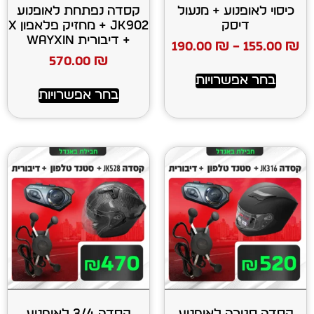
ע + מנעול
קסדה נפתחת לאופנוע
ק
JK902 + מחזיק פלאפון X
+ דיבורית WAYXIN
190.00
₪
570.00
₪
רויות
בחר אפשרויות
 לאופנוע
קסדה 3/4 לאופנוע