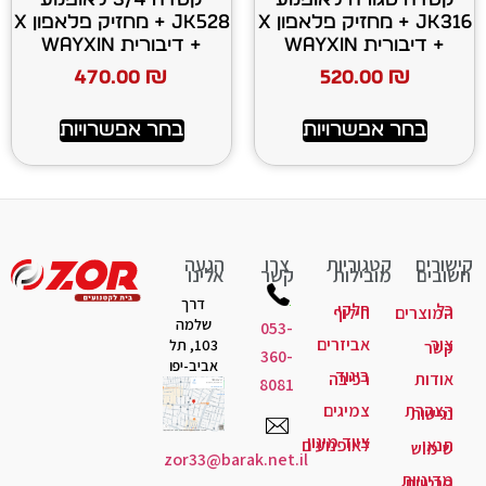
JK316 + מחזיק פלאפון X
JK528 + מחזיק פלאפון X
+ דיבורית WAYXIN
470.00
₪
520
רויות
בחר אפשרויות
יות
צרו
הגעה
ות
קשר
אלינו
דרך
קי
לוף
שלמה
053-
יזרים
103, תל
360-
אביב-יפו
גוד
יבה
8081
יגים
ד מיגון
ופנועים
zor33@barak.net.il