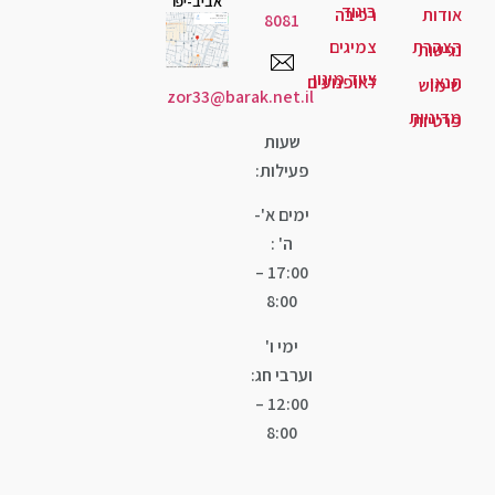
אביב-יפו
גוד
יבה
8081
יגים
ד מיגון
ופנועים
zor33@barak.net.il
שעות
פעילות:
ימים א'-
ה' :
17:00 –
8:00
ימי ו'
וערבי חג:
12:00 –
8:00