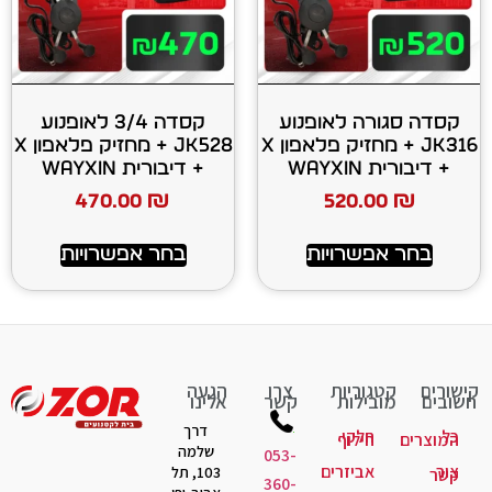
 לאופנוע
קסדה 3/4 לאופנוע
JK316 + מחזיק פלאפון X
JK528 + מחזיק פלאפון X
+ דיבורית WAYXIN
470.00
₪
520
רויות
בחר אפשרויות
יות
צרו
הגעה
ות
קשר
אלינו
דרך
קי
לוף
שלמה
053-
יזרים
103, תל
360-