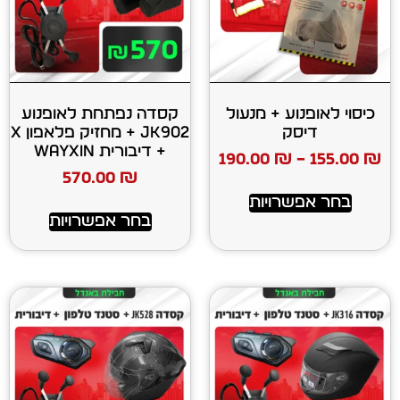
ע + מנעול
קסדה נפתחת לאופנוע
ק
JK902 + מחזיק פלאפון X
+ דיבורית WAYXIN
190.00
₪
570.00
₪
רויות
בחר אפשרויות