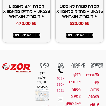
 לאופנוע
קסדה 3/4 לאופנוע
JK316 + מחזיק פלאפון X
JK528 + מחזיק פלאפון X
+ דיבורית WAYXIN
470.00
₪
520
רויות
בחר אפשרויות
יות
צרו
הגעה
ות
קשר
אלינו
דרך
קי
לוף
שלמה
053-
יזרים
103, תל
360-
אביב-יפו
גוד
יבה
8081
יגים
ד מיגון
ופנועים