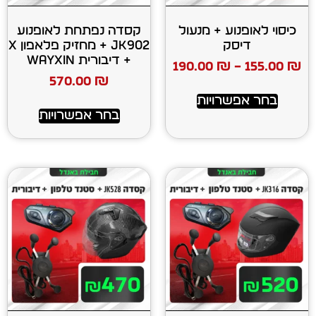
ע + מנעול
קסדה נפתחת לאופנוע
ק
JK902 + מחזיק פלאפון X
+ דיבורית WAYXIN
190.00
₪
570.00
₪
רויות
בחר אפשרויות