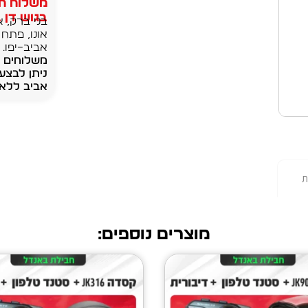
משלוח חי
בגוש דן בק
בני ברק, א
אונו, פתח 
אביב–יפו.
ניתן לבצע
אביב ללא 
ת
מוצרים נוספים: