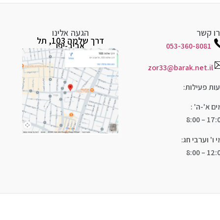
ו קשר
הגעה אלינו
דרך שלמה 103, תל
אביב-יפו
053-360-8081
zor33@barak.net.il
ות פעילות:
ים א'-ה' :
17:00 – 
י ו' וערבי חג:
12:00 – 