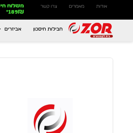
משלוח חינ
אודות
מאמרים
צרו קשר
189₪*
חבילות חיסכון
אביזרים