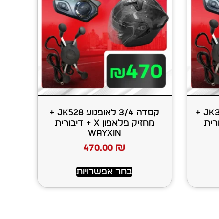
קסדה סגורה לאופנוע JK316 +
קסדה 3/4 לאופנוע JK528 +
+ דיבורית
מחזיק פלאפון X + דיבורית
WAYXIN
470.00
₪
בחר אפשרויות