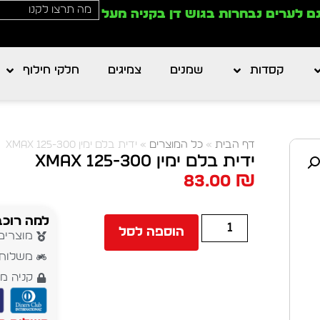
ם לערים נבחרות בגוש דן בקניה מעל
קסדות
שמנים
צמיגים
חלקי חילוף
דף הבית
»
כל המוצרים
»
ידית בלם ימין XMAX 125-300
ידית בלם ימין XMAX 125-300
83.00
₪
למה רוכב
הוספה לסל
מוצרים
משלוח עד 5 י
קניה מ