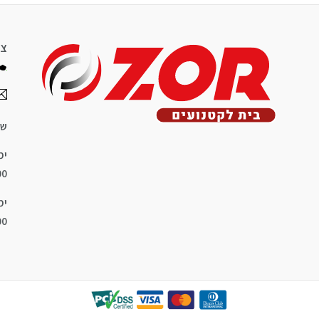
צר
שע
ימ
8:00
ימ
8:00