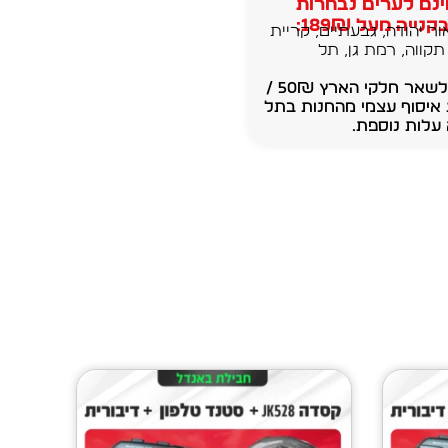
נם לערים נבחרות
נייה מעל 189₪:
ור יהודה, גבעתיים, קריית
תקווה, רמת גן, תל
משלוחים לשאר חלקי הארץ 50₪ /
 איסוף עצמי מהחנות בתל
עלות נוספת.