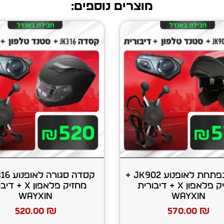
מוצרים נוספים:
קסדה נפתחת לאופנוע JK902 +
מחזיק פלאפון X + דיבורית
מחזיק פלאפון X 
WAYXIN
WAYXIN
520.00
₪
570.00
₪