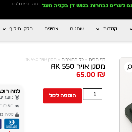
ם לערים נבחרות בגוש דן בקניה מעל
קסדות
שמנים
צמיגים
חלקי חילוף
דף הבית
»
כל המוצרים
»
מסנן אויר AK 550
מסנן אויר AK 550
65.00
₪
למה רוכב
הוספה לסל
מוצרים
משלוח עד 5 י
קניה מ