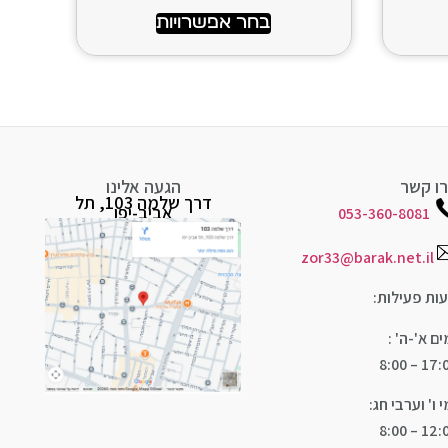
בחר אפשרויות
ו קשר
הגעה אלינו
דרך שלמה 103, תל
אביב-יפו
053-360-8081
zor33@barak.net.il
ות פעילות:
ים א'-ה' :
17:00 – 
י ו' וערבי חג:
12:00 – 