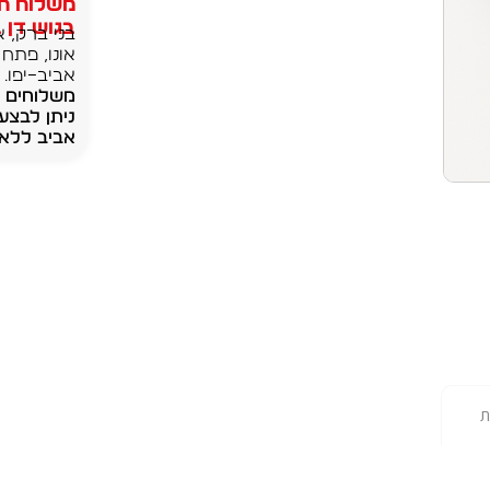
משלוח חי
בגוש דן בק
בני ברק, א
אונו, פתח 
אביב–יפו.
ניתן לבצע
אביב ללא 
ת