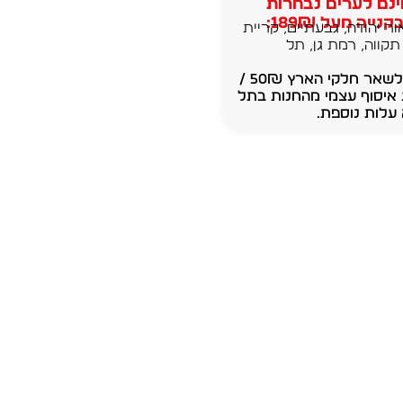
נם לערים נבחרות
נייה מעל 189₪:
ור יהודה, גבעתיים, קריית
תקווה, רמת גן, תל
משלוחים לשאר חלקי הארץ 50₪ /
 איסוף עצמי מהחנות בתל
עלות נוספת.