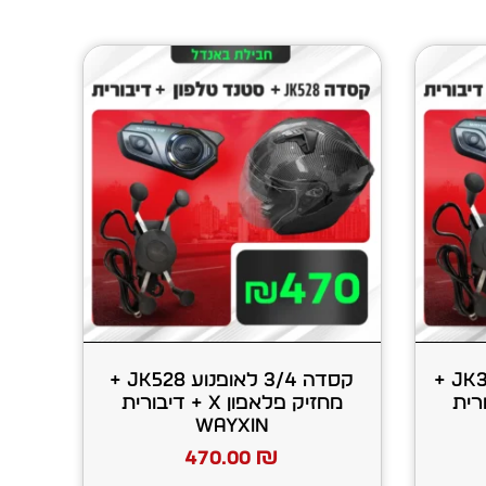
קסדה סגורה לאופנוע JK316 +
קסדה 3/4 לאופנוע JK528 +
+ דיבורית
מחזיק פלאפון X + דיבורית
WAYXIN
470.00
₪