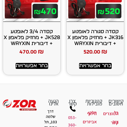
 לאופנוע
קסדה 3/4 לאופנוע
JK316 + מחזיק פלאפון X
JK528 + מחזיק פלאפון X
+ דיבורית WAYXIN
470.00
₪
520
רויות
בחר אפשרויות
יות
צרו
הגעה
ות
קשר
אלינו
דרך
קי
לוף
שלמה
053-
יזרים
103, תל
360-