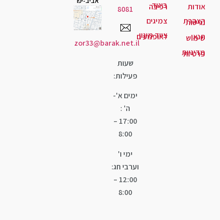
אביב-יפו
גוד
יבה
8081
יגים
ד מיגון
ופנועים
zor33@barak.net.il
שעות
פעילות:
ימים א'-
ה' :
17:00 –
8:00
ימי ו'
וערבי חג:
12:00 –
8:00