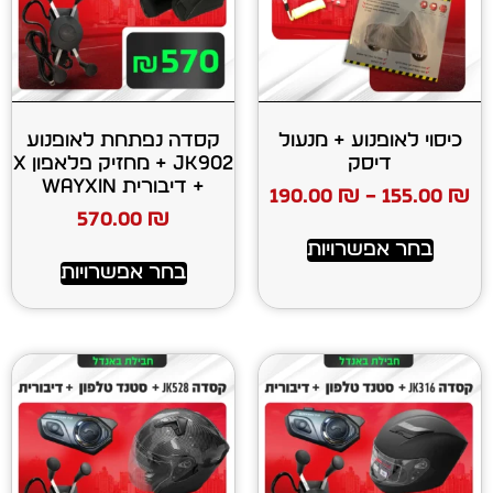
ע + מנעול
קסדה נפתחת לאופנוע
ק
JK902 + מחזיק פלאפון X
+ דיבורית WAYXIN
190.00
₪
570.00
₪
רויות
בחר אפשרויות