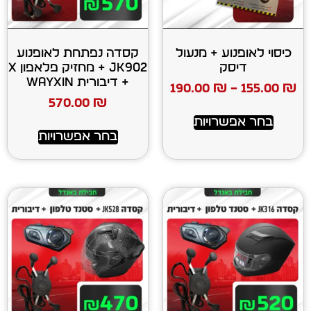
ע + מנעול
קסדה נפתחת לאופנוע
ק
JK902 + מחזיק פלאפון X
+ דיבורית WAYXIN
190.00
₪
570.00
₪
רויות
בחר אפשרויות