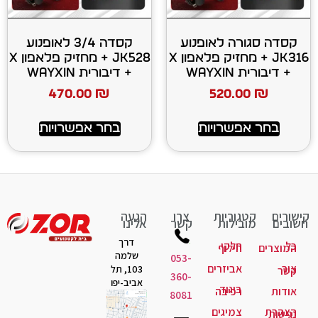
 לאופנוע
קסדה 3/4 לאופנוע
JK316 + מחזיק פלאפון X
JK528 + מחזיק פלאפון X
+ דיבורית WAYXIN
470.00
₪
520
רויות
בחר אפשרויות
יות
צרו
הגעה
ות
קשר
אלינו
דרך
קי
לוף
שלמה
053-
יזרים
103, תל
360-
אביב-יפו
גוד
יבה
8081
יגים