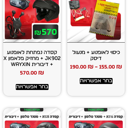
ע + מנעול
קסדה נפתחת לאופנוע
ק
JK902 + מחזיק פלאפון X
+ דיבורית WAYXIN
190.00
₪
570.00
₪
רויות
בחר אפשרויות