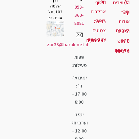
קי
לוף
שלמה
053-
יזרים
103, תל
360-
אביב-יפו
גוד
יבה
8081
יגים
ד מיגון
ופנועים
zor33@barak.net.il
שעות
פעילות:
ימים א'-
ה' :
17:00 –
8:00
ימי ו'
וערבי חג:
12:00 –
8:00