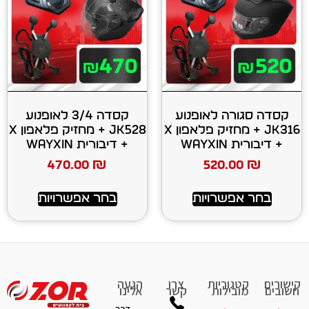
 לאופנוע
קסדה 3/4 לאופנוע
JK316 + מחזיק פלאפון X
JK528 + מחזיק פלאפון X
+ דיבורית WAYXIN
470.00
₪
520
רויות
בחר אפשרויות
יות
צרו
הגעה
ות
קשר
אלינו
דרך