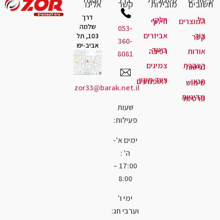
חשובים
מובילות
קשר
אלינו
דרך
כל
חלקי
המוצרים
חילוף
שלמה
053-
צור
אביזרים
103, תל
קשר
360-
אביב-יפו
ביגוד
אודות
רכיבה
8081
הצהרת
צמיגים
נגישות
ציוד מיגון
תנאי
לאופנועים
שימוש
zor33@barak.net.il
מדיניות
פרטיות
שעות
פעילות:
ימים א'-
ה' :
17:00 –
8:00
ימי ו'
וערבי חג: